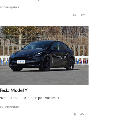
договорная
5424
Tesla Model Y
2022, 0 тыс. км, Електро, Автомат
договорная
5455