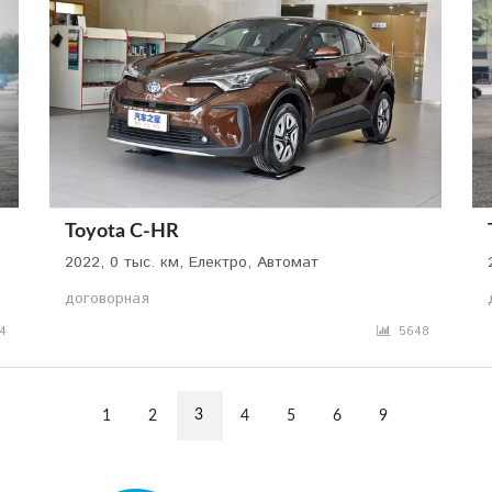
Toyota C-HR
2022, 0 тыс. км, Електро, Автомат
договорная
4
5648
3
1
2
4
5
6
9