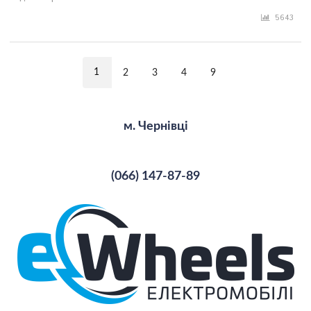
5643
1
2
3
4
9
м. Чернівці
(066) 147-87-89