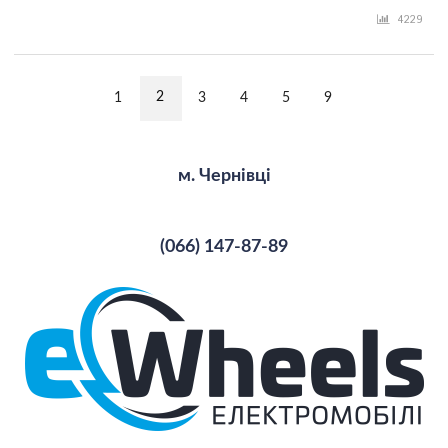
4229
2
1
3
4
5
9
м. Чернівці
(066) 147-87-89