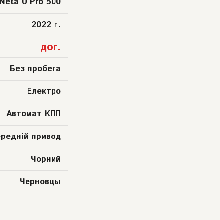
Neta U Pro 500
2022 г.
дог.
Без пробега
Електро
Автомат КПП
ередній привод
Чорний
Черновцы