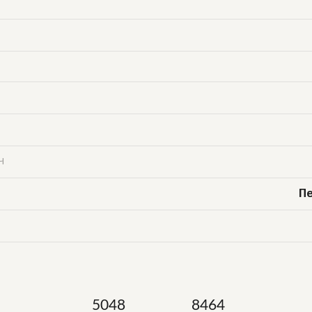
Ч
П
5048
8464