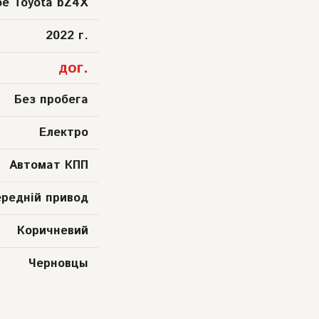
ое Toyota bZ4X
2022 г.
дог.
Без пробега
Електро
Автомат КПП
ередній привод
Коричневий
Черновцы