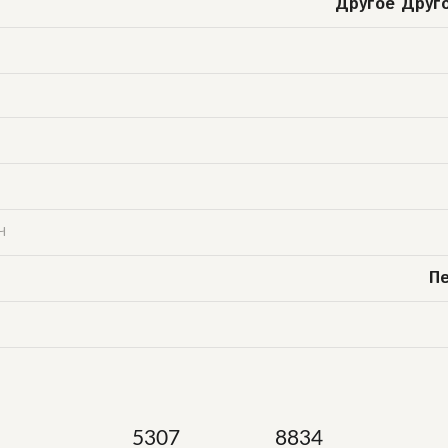
Другое Друг
Ч
П
5307
8834